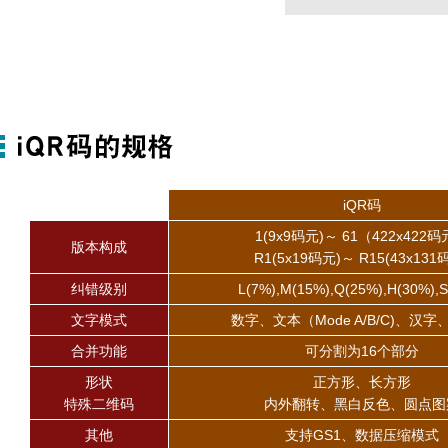
iQR码
1(9x9码元)～ 61（422x422
版本构成
R1(5x19码元)～ R15(43x131
纠错级别
L(7%),M(15%),Q(25%),H(30%),
文字模式
数字、文本（Mode A/B/C)、汉
合并功能
可分割为16个部分
形状
正方形、长方形
特殊二维码
内外翻转、黑白反色、圆点图
其他
支持GS1、数据压缩模式