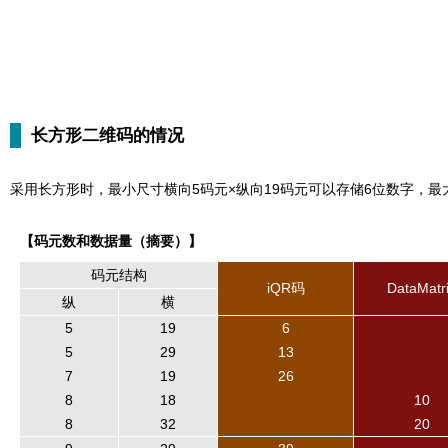
长方形二维码的情况
采用长方形时，最小尺寸横向5码元×纵向19码元可以存储6位数字，最大
【码元数和数据量（摘要）】
码元结构
iQR码
DataMatr
纵
横
5
19
6
5
29
13
7
19
26
8
18
10
8
32
20