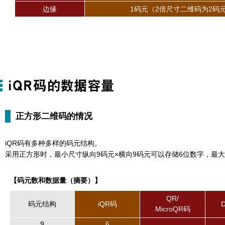
边缘
1码元（2倍尺寸二维码为2码
正方形二维码的情况
iQR码有多种多样的码元结构。
采用正方形时，最小尺寸纵向9码元×横向9码元可以存储6位数字，最大尺
【码元数和数据量（摘要）】
QR/
码元结构
iQR码
D
MicroQR码
9
6