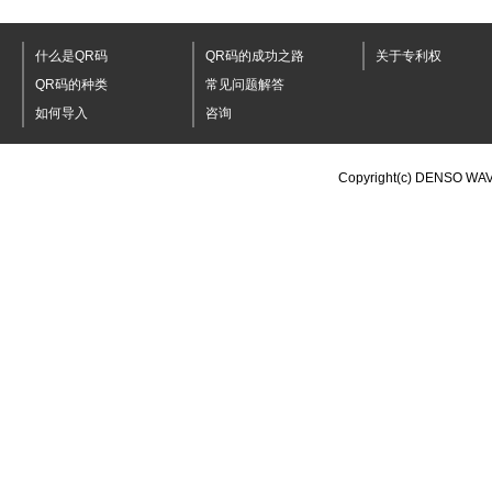
什么是QR码
QR码的成功之路
关于专利权
QR码的种类
常见问题解答
如何导入
咨询
Copyright(c) DENSO WAV