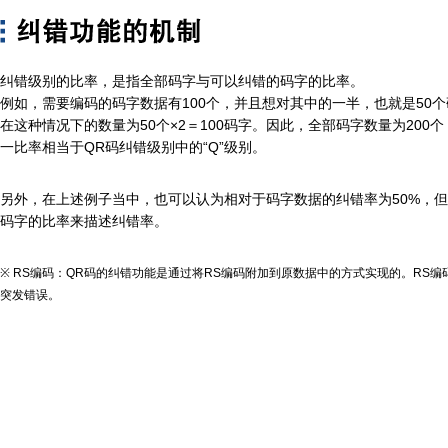
纠错级别的比率，是指全部码字与可以纠错的码字的比率。
例如，需要编码的码字数据有100个，并且想对其中的一半，也就是50
在这种情况下的数量为50个×2＝100码字。因此，全部码字数量为20
一比率相当于QR码纠错级别中的“Q”级别。
另外，在上述例子当中，也可以认为相对于码字数据的纠错率为50%，
码字的比率来描述纠错率。
※ RS编码：QR码的纠错功能是通过将RS编码附加到原数据中的方式实现的。RS
突发错误。